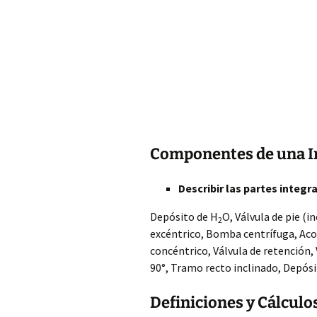
Componentes de una I
Describir las partes integ
Depósito de H
O, Válvula de pie (in
2
excéntrico, Bomba centrífuga, Aco
concéntrico, Válvula de retención,
90°, Tramo recto inclinado, Depósi
Definiciones y Cálcul