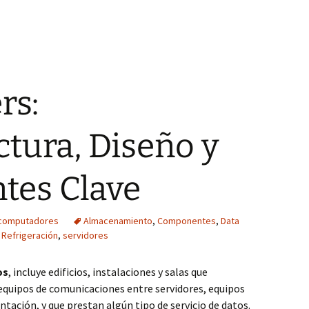
rs:
ctura, Diseño y
es Clave
 computadores
Almacenamiento
,
Componentes
,
Data
,
Refrigeración
,
servidores
os
, incluye edificios, instalaciones y salas que
equipos de comunicaciones entre servidores, equipos
ntación, y que prestan algún tipo de servicio de datos.