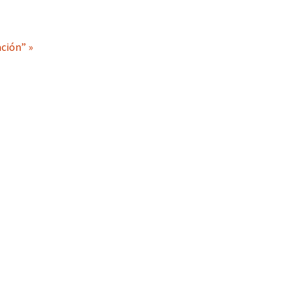
ción” »