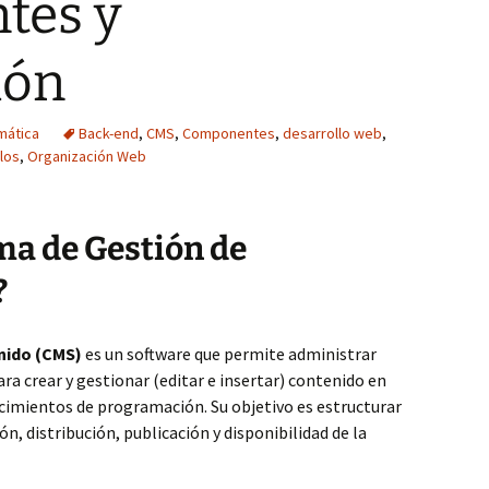
tes y
ión
rmática
Back-end
,
CMS
,
Componentes
,
desarrollo web
,
los
,
Organización Web
ma de Gestión de
?
nido (CMS)
es un software que permite administrar
ra crear y gestionar (editar e insertar) contenido en
ocimientos de programación. Su objetivo es estructurar
ión, distribución, publicación y disponibilidad de la