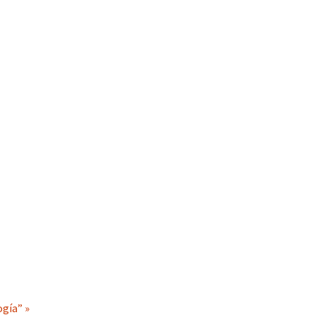
gía” »