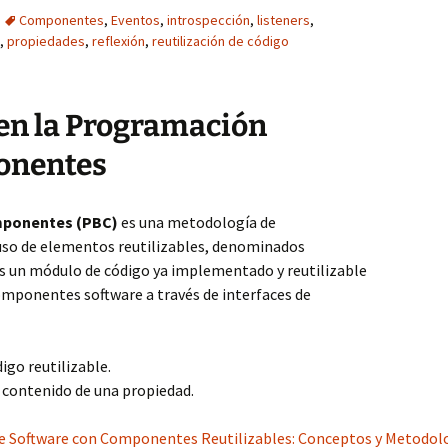
Componentes
,
Eventos
,
introspección
,
listeners
,
,
propiedades
,
reflexión
,
reutilización de código
 en la Programación
onentes
mponentes (PBC)
es una metodología de
uso de elementos reutilizables, denominados
s un módulo de código ya implementado y reutilizable
omponentes software a través de interfaces de
igo reutilizable.
l contenido de una propiedad.
de Software con Componentes Reutilizables: Conceptos y Metodolo