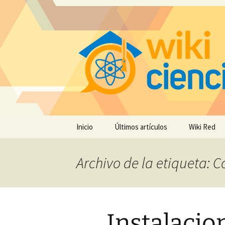
Saltar
Inicio
Últimos artículos
Wiki Red
al
contenido
Archivo de la etiqueta:
Instalacio