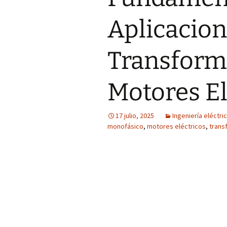
Aplicacion
Transform
Motores El
17 julio, 2025
Ingeniería eléctri
monofásico
,
motores eléctricos
,
trans