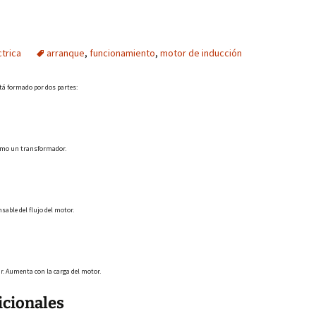
ctrica
arranque
,
funcionamiento
,
motor de inducción
stá formado por dos partes:
como un transformador.
sable del flujo del motor.
par. Aumenta con la carga del motor.
icionales