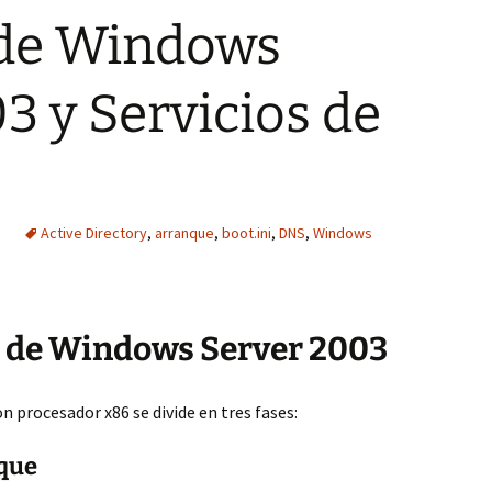
de Windows
3 y Servicios de
a
Active Directory
,
arranque
,
boot.ini
,
DNS
,
Windows
o de Windows Server 2003
on procesador x86 se divide en tres fases:
nque