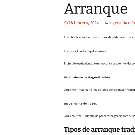
Arranque
28 febrero, 2024
Ingeniería elé
El motor de inducción, asíncrono o de jaula de ardilla, e
El estátor, El rotor (fijado a un eje).
El circuito equivalente de un motor se puede entender 
IM: Corriente de Magnetización.
Corriente “imaginaria” que circula por el estator. Respon
IR: Corriente de Rotor.
Corriente “real” que circula por el rotor, generadora de 
Tipos de arranque trad