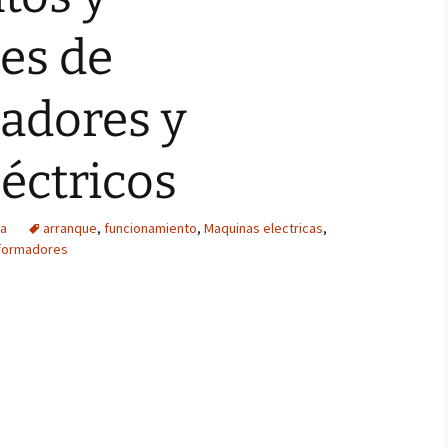
es de
adores y
éctricos
ca
arranque
,
funcionamiento
,
Maquinas electricas
,
formadores