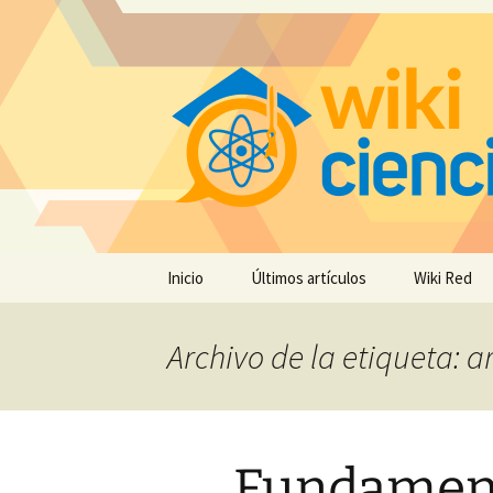
Saltar
Inicio
Últimos artículos
Wiki Red
al
contenido
Archivo de la etiqueta: 
Fundamen