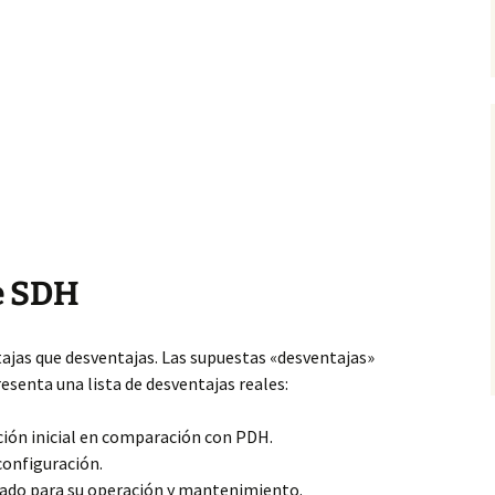
e SDH
ajas que desventajas. Las supuestas «desventajas»
resenta una lista de desventajas reales:
ión inicial en comparación con PDH.
configuración.
zado para su operación y mantenimiento.