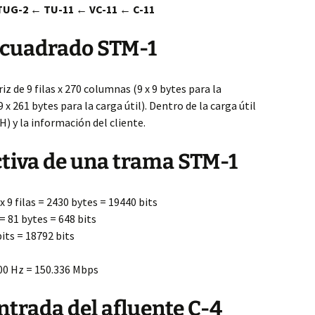
TUG-2 ← TU-11 ← VC-11 ← C-11
l cuadrado STM-1
z de 9 filas x 270 columnas (9 x 9 bytes para la
x 261 bytes para la carga útil). Dentro de la carga útil
) y la información del cliente.
ctiva de una trama STM-1
9 filas = 2430 bytes = 19440 bits
 = 81 bytes = 648 bits
bits = 18792 bits
000 Hz = 150.336 Mbps
entrada del afluente C-4