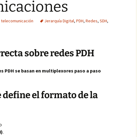
icaciones
e telecomunicación
Jerarquía Digital
,
PDH
,
Redes
,
SDH
,
rrecta sobre redes PDH
es PDH se basan en multiplexores paso a paso
 define el formato de la
o
8)
.