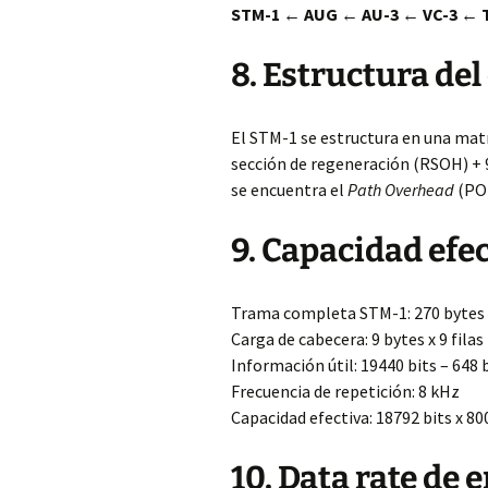
STM-1 ← AUG ← AU-3 ← VC-3 ← 
8. Estructura de
El STM-1 se estructura en una matri
sección de regeneración (RSOH) + 9 
se encuentra el
Path Overhead
(POH
9. Capacidad efe
Trama completa STM-1: 270 bytes x 
Carga de cabecera: 9 bytes x 9 filas
Información útil: 19440 bits – 648 
Frecuencia de repetición: 8 kHz
Capacidad efectiva: 18792 bits x 8
10. Data rate de 