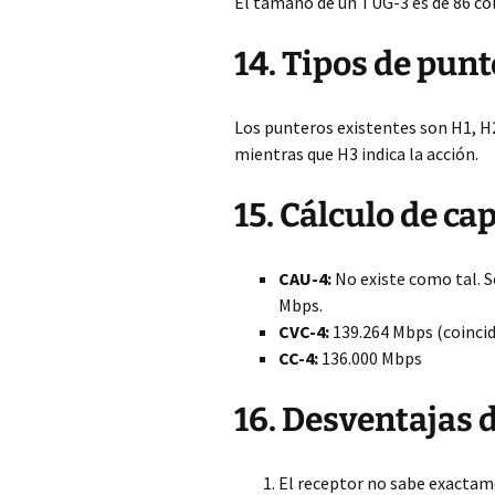
El tamaño de un TUG-3 es de 86 c
14. Tipos de pun
Los punteros existentes son H1, H2 
mientras que H3 indica la acción.
15. Cálculo de c
CAU-4:
No existe como tal. Se
Mbps.
CVC-4:
139.264 Mbps (coincid
CC-4:
136.000 Mbps
16. Desventajas 
El receptor no sabe exactam