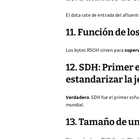
El data rate de entrada del afluent
11. Función de l
Los bytes RSOH sirven para
superv
12. SDH: Primer 
estandarizar la j
Verdadero
. SDH fue el primer esfu
mundial.
13. Tamaño de u