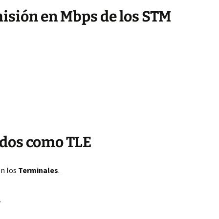
misión en Mbps de los STM
idos como TLE
on los
Terminales
.
1