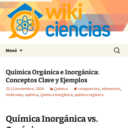
Saltar
Buscar:
Menú
al
contenido
Química Orgánica e Inorgánica:
Conceptos Clave y Ejemplos
12 noviembre, 2024
Química
compuestos
,
elementos
,
moleculas
,
química
,
Química Inorgánica
,
química orgánica
Química Inorgánica vs.