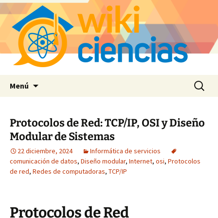
Saltar
Buscar:
Menú
al
contenido
Protocolos de Red: TCP/IP, OSI y Diseño
Modular de Sistemas
22 diciembre, 2024
Informática de servicios
comunicación de datos
,
Diseño modular
,
Internet
,
osi
,
Protocolos
de red
,
Redes de computadoras
,
TCP/IP
Protocolos de Red