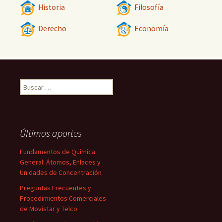
Historia
Filosofía
Derecho
Economía
Buscar:
Últimos aportes
Fundamentos de Química
General: Átomos, Enlaces y
Unidades de Concentración
Preguntas Frecuentes y
Procedimientos Comerciales
de Movistar y Telco