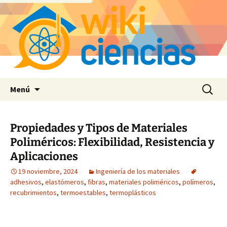
Saltar
Buscar:
Menú
al
contenido
Propiedades y Tipos de Materiales
Poliméricos: Flexibilidad, Resistencia y
Aplicaciones
19 noviembre, 2024
Ingeniería de los materiales
adhesivos
,
elastómeros
,
fibras
,
materiales poliméricos
,
polímeros
,
recubrimientos
,
termoestables
,
termoplásticos