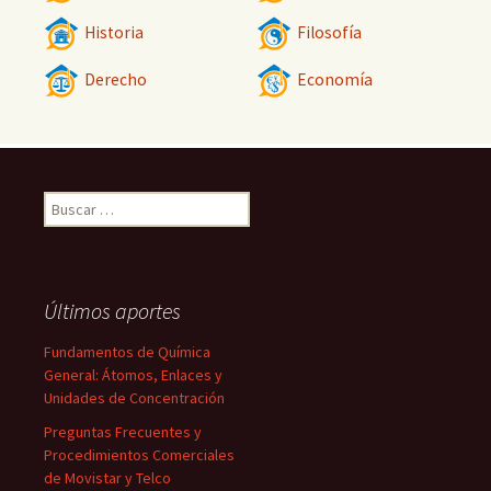
Historia
Filosofía
Derecho
Economía
Buscar:
Últimos aportes
Fundamentos de Química
General: Átomos, Enlaces y
Unidades de Concentración
Preguntas Frecuentes y
Procedimientos Comerciales
de Movistar y Telco