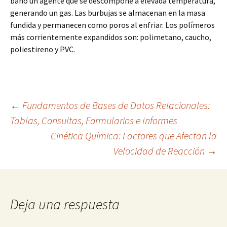
baño un agente que se descompone a elevada temperatura,
generando un gas. Las burbujas se almacenan en la masa
fundida y permanecen como poros al enfriar. Los polímeros
más corrientemente expandidos son: polimetano, caucho,
poliestireno y PVC.
Navegación
←
Fundamentos de Bases de Datos Relacionales:
Tablas, Consultas, Formularios e Informes
Cinética Química: Factores que Afectan la
de
Velocidad de Reacción
→
entradas
Deja una respuesta