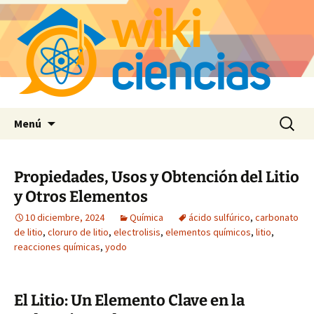
Saltar
Buscar:
Menú
al
contenido
Propiedades, Usos y Obtención del Litio
y Otros Elementos
10 diciembre, 2024
Química
ácido sulfúrico
,
carbonato
de litio
,
cloruro de litio
,
electrolisis
,
elementos químicos
,
litio
,
reacciones químicas
,
yodo
El Litio: Un Elemento Clave en la