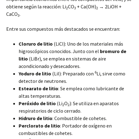
obtiene según la reacción: Li
CO
+ Ca(OH)
→ 2LiOH +
2
3
2
CaCO
.
3
Entre sus compuestos más destacados se encuentran:
Cloruro de litio
(LiCl): Uno de los materiales más
higroscópicos conocidos. Junto con el
bromuro de
litio
(LiBr), se emplea en sistemas de aire
acondicionado y desecadores.
6
Yoduro de litio
(LiI): Preparado con
Li, sirve como
detector de neutrones.
Estearato de litio
: Se emplea como lubricante de
altas temperaturas.
Peróxido de litio
(Li
O
): Se utiliza en aparatos
2
2
respiratorios de ciclo cerrado.
Hidruro de litio
: Combustible de cohetes.
Perclorato de litio
: Portador de oxígeno en
combustibles de cohetes.