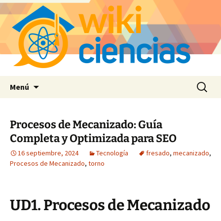
Saltar
Buscar:
Menú
al
contenido
Procesos de Mecanizado: Guía
Completa y Optimizada para SEO
16 septiembre, 2024
Tecnología
fresado
,
mecanizado
,
Procesos de Mecanizado
,
torno
UD1. Procesos de Mecanizado