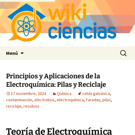
Saltar
Buscar:
Menú
al
contenido
Principios y Aplicaciones de la
Electroquímica: Pilas y Reciclaje
17 noviembre, 2024
Química
celda galvánica
,
contaminación
,
electrolisis
,
electroquímica
,
Faraday
,
pilas
,
reciclaje
,
residuos
Teoría de Electroquímica