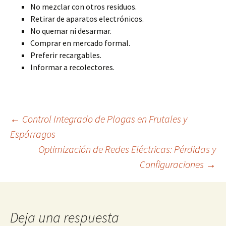
No mezclar con otros residuos.
Retirar de aparatos electrónicos.
No quemar ni desarmar.
Comprar en mercado formal.
Preferir recargables.
Informar a recolectores.
Navegación
←
Control Integrado de Plagas en Frutales y
Espárragos
Optimización de Redes Eléctricas: Pérdidas y
de
Configuraciones
→
entradas
Deja una respuesta