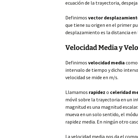
ecuación de la trayectoria, despej
Definimos
vector desplazamient
que tiene su origen en el primer p
desplazamiento es la distancia en l
Velocidad Media y Vel
Definimos
velocidad media
como e
intervalo de tiempo y dicho interv
velocidad se mide en m/s.
Llamamos
rapidez
o
celeridad m
móvil sobre la trayectoria en un i
magnitud es una magnitud escalar. 
mueva en un solo sentido, el módulo
rapidez media. En ningún otro caso
La velocidad media nos da el comp