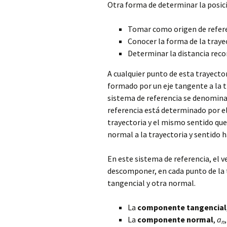
Otra forma de determinar la posici
Tomar como origen de referen
Conocer la forma de la traye
Determinar la distancia recor
A cualquier punto de esta trayector
formado por un eje tangente a la t
sistema de referencia se denomin
referencia está determinado por el
trayectoria y el mismo sentido que 
normal a la trayectoria y sentido h
En este sistema de referencia, el 
descomponer, en cada punto de la 
tangencial y otra normal.
La
componente tangencial
La
componente normal
,
a
n