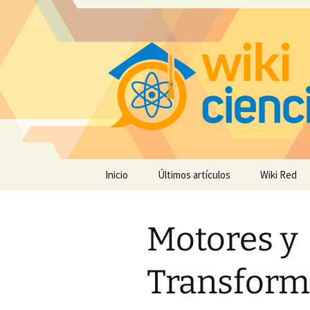
Saltar
Inicio
Últimos artículos
Wiki Red
al
contenido
Motores y
Transform