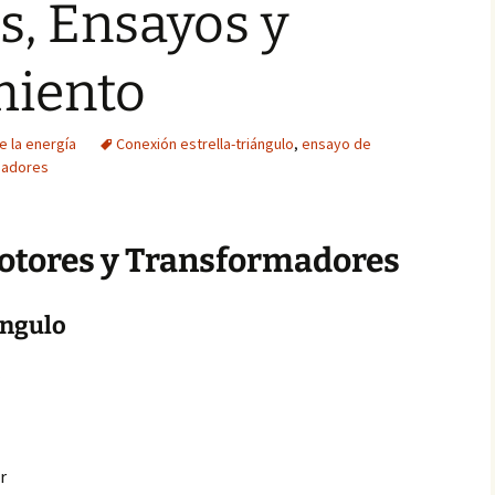
s, Ensayos y
miento
e la energía
Conexión estrella-triángulo
,
ensayo de
madores
otores y Transformadores
ángulo
r