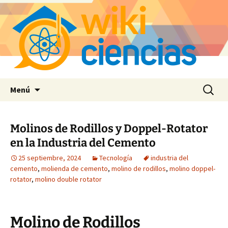
Saltar
Buscar:
Menú
al
contenido
Molinos de Rodillos y Doppel-Rotator
en la Industria del Cemento
25 septiembre, 2024
Tecnología
industria del
cemento
,
molienda de cemento
,
molino de rodillos
,
molino doppel-
rotator
,
molino double rotator
Molino de Rodillos