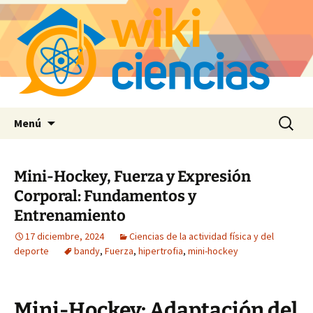
Saltar
Buscar:
Menú
al
contenido
Mini-Hockey, Fuerza y Expresión
Corporal: Fundamentos y
Entrenamiento
17 diciembre, 2024
Ciencias de la actividad física y del
deporte
bandy
,
Fuerza
,
hipertrofia
,
mini-hockey
Mini-Hockey: Adaptación del