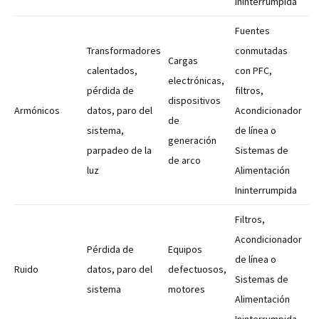
Ininterrumpida
Fuentes
Transformadores
conmutadas
Cargas
calentados,
con PFC,
electrónicas,
pérdida de
filtros,
dispositivos
Armónicos
datos, paro del
Acondicionador
de
sistema,
de línea o
generación
parpadeo de la
Sistemas de
de arco
luz
Alimentación
Ininterrumpida
Filtros,
Acondicionador
Pérdida de
Equipos
de línea o
Ruido
datos, paro del
defectuosos,
Sistemas de
sistema
motores
Alimentación