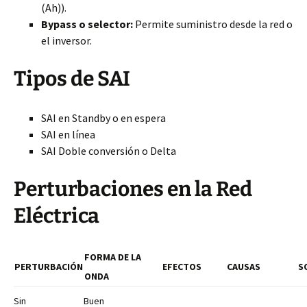
(Ah)).
Bypass o selector:
Permite suministro desde la red o
el inversor.
Tipos de SAI
SAI en Standby o en espera
SAI en línea
SAI Doble conversión o Delta
Perturbaciones en la Red
Eléctrica
FORMA DE LA
PERTURBACIÓN
EFECTOS
CAUSAS
S
ONDA
Sin
Buen