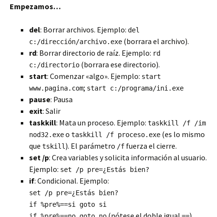
Empezamos…
del
: Borrar archivos. Ejemplo:
del
(borrara el archivo).
c:/dirección/archivo.exe
rd
: Borrar directorio de raíz. Ejemplo:
rd
(borrara ese directorio)
.
c:/directorio
start
: Comenzar «algo». Ejemplo:
start
;
www.pagina.com
start c:/programa/ini.exe
pause
: Pausa
exit
: Salir
taskkill
: Mata un proceso. Ejemplo:
taskkill /f /im
o
(es lo mismo
nod32.exe
taskkill /f proceso.exe
que
). El parámetro
fuerza el cierre.
tskill
/f
set /p
: Crea variables y solicita información al usuario.
Ejemplo:
set /p pre=¿Estás bien?
if
: Condicional. Ejemplo:
set /p pre=¿Estás bien?
if %pre%==si goto si
(nótese el doble igual
)
if %pre%==no goto no
==