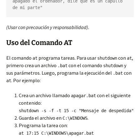
apagado el ordenador, dile que es un capullo 
de mi parte"
(Usar con precaución y responsabilidad).
Uso del Comando AT
El comando
programa tareas. Para usar
con
,
at
shutdown
at
primero crea un archivo
con el comando
y
.bat
shutdown
sus parámetros. Luego, programa la ejecución del
con
.bat
. Por ejemplo:
at
Crea un archivo llamado
con el siguiente
apagar.bat
contenido:
shutdown -s -f -t 15 -c "Mensaje de despedida"
Guarda el archivo en
.
C:\WINDOWS
Programa la tarea con:
at 17:15 C:\WINDOWS\apagar.bat