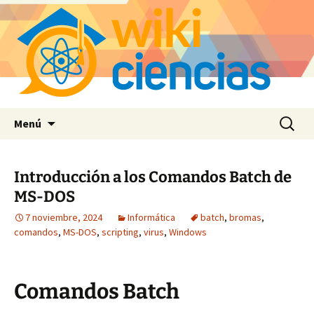
Saltar
Buscar:
Menú
al
contenido
Introducción a los Comandos Batch de
MS-DOS
7 noviembre, 2024
Informática
batch
,
bromas
,
comandos
,
MS-DOS
,
scripting
,
virus
,
Windows
Comandos Batch