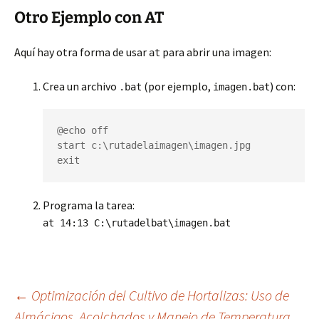
Otro Ejemplo con AT
Aquí hay otra forma de usar
para abrir una imagen:
at
Crea un archivo
(por ejemplo,
) con:
.bat
imagen.bat
@echo off

start c:\rutadelaimagen\imagen.jpg

exit
Programa la tarea:
at 14:13 C:\rutadelbat\imagen.bat
Navegación
←
Optimización del Cultivo de Hortalizas: Uso de
Almácigos, Acolchados y Manejo de Temperatura