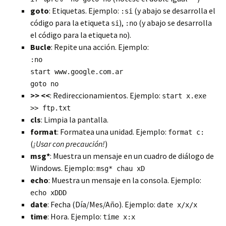
goto
: Etiquetas. Ejemplo:
(y abajo se desarrolla el
:si
código para la etiqueta
),
(y abajo se desarrolla
si
:no
el código para la etiqueta
).
no
Bucle
: Repite una acción. Ejemplo:
:no
start www.google.com.ar
goto no
>> <<
: Redireccionamientos. Ejemplo:
start x.exe
>> ftp.txt
cls
: Limpia la pantalla.
format
: Formatea una unidad. Ejemplo:
format c:
(
¡Usar con precaución!
)
msg*
: Muestra un mensaje en un cuadro de diálogo de
Windows. Ejemplo:
msg* chau xD
echo
: Muestra un mensaje en la consola. Ejemplo:
echo xDDD
date
: Fecha (Día/Mes/Año). Ejemplo:
date x/x/x
time
: Hora. Ejemplo:
time x:x