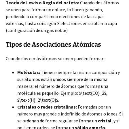
Teoría de Lewis o Regla del octeto:
Cuando dos átomos
se unen para formar un enlace, lo hacen ganando,
perdiendo o compartiendo electrones de las capas
externas, hasta conseguir 8 electrones en su última capa
(configuración de un gas noble).
Tipos de Asociaciones Atómicas
Cuando dos o más átomos se unen pueden formar:
Moléculas:
Tienen siempre la misma composición y
sus átomos están unidos siempre de la misma
manera; el número de átomos que forman una
molécula es pequeño. Ejemplo: $\text{CO}_2$,
$\text{H}_2\text{O}$.
Cristales o redes cristalinas:
Formadas por un
número muy grande e indefinido de átomos o iones. Si
se ordenan de forma regular se forma un
cristal
, y si
no tienen orden, se forma un
sólido amorfo
.