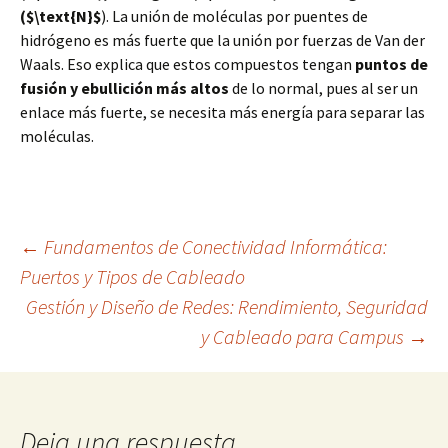
($\text{N}$
). La unión de moléculas por puentes de
hidrógeno es más fuerte que la unión por fuerzas de Van der
Waals. Eso explica que estos compuestos tengan
puntos de
fusión y ebullición más altos
de lo normal, pues al ser un
enlace más fuerte, se necesita más energía para separar las
moléculas.
Navegación
←
Fundamentos de Conectividad Informática:
Puertos y Tipos de Cableado
Gestión y Diseño de Redes: Rendimiento, Seguridad
de
y Cableado para Campus
→
entradas
Deja una respuesta