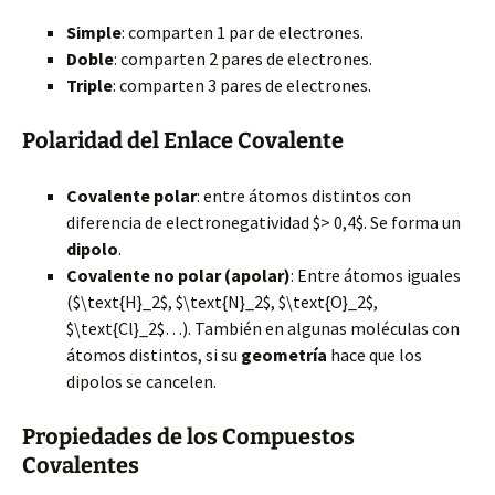
Simple
: comparten 1 par de electrones.
Doble
: comparten 2 pares de electrones.
Triple
: comparten 3 pares de electrones.
Polaridad del Enlace Covalente
Covalente polar
: entre átomos distintos con
diferencia de electronegatividad $> 0,4$. Se forma un
dipolo
.
Covalente no polar (apolar)
: Entre átomos iguales
($\text{H}_2$, $\text{N}_2$, $\text{O}_2$,
$\text{Cl}_2$…). También en algunas moléculas con
átomos distintos, si su
geometría
hace que los
dipolos se cancelen.
Propiedades de los Compuestos
Covalentes