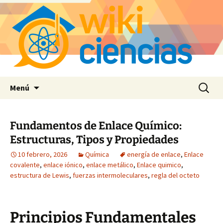
Saltar
Buscar:
Menú
al
contenido
Fundamentos de Enlace Químico:
Estructuras, Tipos y Propiedades
10 febrero, 2026
Química
energía de enlace
,
Enlace
covalente
,
enlace iónico
,
enlace metálico
,
Enlace quimico
,
estructura de Lewis
,
fuerzas intermoleculares
,
regla del octeto
Principios Fundamentales