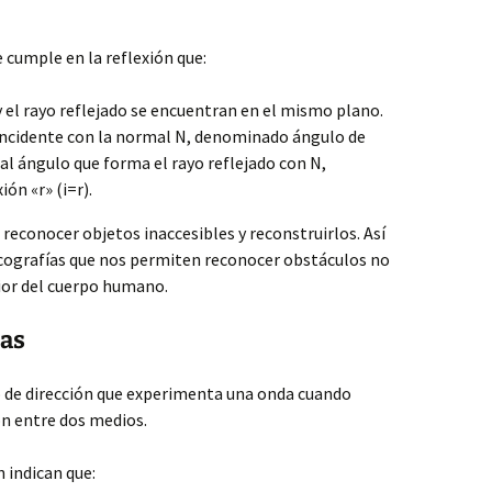
e cumple en la reflexión que:
y el rayo reflejado se encuentran en el mismo plano.
 incidente con la normal N, denominado ángulo de
l al ángulo que forma el rayo reflejado con N,
ón «r» (i=r).
reconocer objetos inaccesibles y reconstruirlos. Así
s ecografías que nos permiten reconocer obstáculos no
rior del cuerpo humano.
das
 de dirección que experimenta una onda cuando
ón entre dos medios.
n indican que: