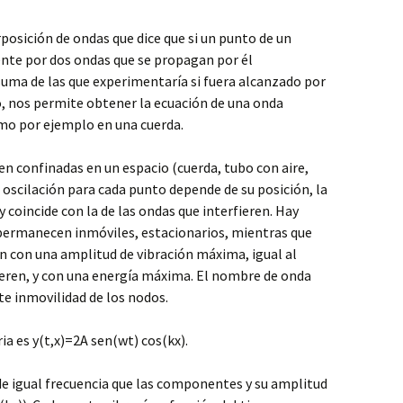
rposición de ondas que dice que si un punto de un
te por dos ondas que se propagan por él
suma de las que experimentaría si fuera alcanzado por
o, nos permite obtener la ecuación de una onda
mo por ejemplo en una cuerda.
n confinadas en un espacio (cuerda, tubo con aire,
 oscilación para cada punto depende de su posición, la
 coincide con la de las ondas que interfieren. Hay
 permanecen inmóviles, estacionarios, mientras que
en con una amplitud de vibración máxima, igual al
fieren, y con una energía máxima. El nombre de onda
te inmovilidad de los nodos.
a es y(t,x)=2A sen(wt) cos(kx).
de igual frecuencia que las componentes y su amplitud