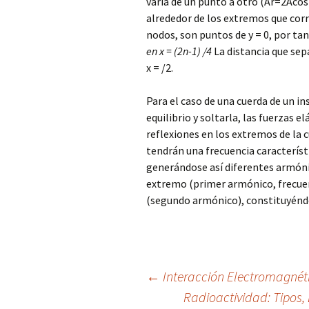
varía de un punto a otro (Ar=2Acos
alrededor de los extremos que corr
nodos, son puntos de y = 0, por tan
en x = (2n-1) /4
La distancia que sep
x = /2.
Para el caso de una cuerda de un i
equilibrio y soltarla, las fuerzas e
reflexiones en los extremos de la 
tendrán una frecuencia caracterís
generándose así diferentes armón
extremo (primer armónico, frecuen
(segundo armónico), constituyéndo
Navegación
←
Interacción Electromagnéti
Radioactividad: Tipos,