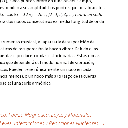
(kx)). Cada punto vibrará en función del tiempo,
esponden a su amplitud. Los puntos que no vibran, los
to, cos kx = 0
2
x / =(2n-1)
/2 =1, 2, 3,… y habrá un nodo
ara dos nodos consecutivos es media longitud de onda
nstrumento musical, al apartarla de su posición de
lásticas de recuperación la hacen vibrar. Debido a las
cuerda se producen ondas estacionarias. Estas ondas
tica que dependerá del modo normal de vibración,
icos. Pueden tener únicamente un nodo en cada
cia menor), o un nodo más a lo largo de la cuerda
se así una serie armónica.
ca: Fuerza Magnética, Leyes y Materiales
 Leyes, Interacciones y Reacciones Nucleares
→