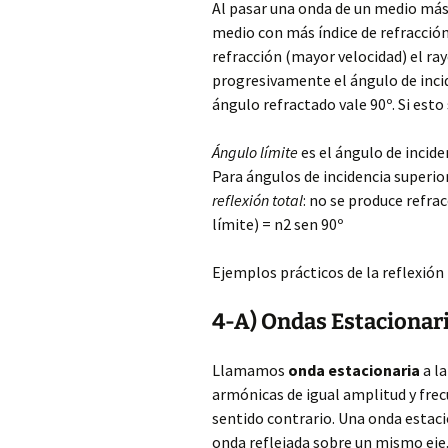
Al pasar una onda de un medio más 
medio con más índice de refracció
refracción (mayor velocidad) el ra
progresivamente el ángulo de incid
ángulo refractado vale 90º. Si est
Ángulo límite
es el ángulo de incide
Para ángulos de incidencia superio
reflexión total
: no se produce refrac
límite) = n2 sen 90º
Ejemplos prácticos de la reflexión 
4-A) Ondas Estacionar
Llamamos
onda estacionaria
a l
armónicas de igual amplitud y frec
sentido contrario. Una onda estaci
onda reflejada sobre un mismo eje