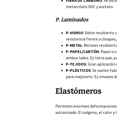
FIBRA DE CARBONO
: Se obt
metacrilato DVC y acetato.
P. Laminados
P-VIDRIO
: Vidrio recubierto 
resistencia frente a choques,
P-METAL
: Metales recubierto
P-PAPEL/CARTÓN
: Papel o 
ambos lados. Ej: tetra pak, 
P-TEJIDOS
: Gran aplicación 
P-PLÁSTICOS
: Se suelen fa
para mejorarlo. Ej: envases
Elastómeros
Permiten enormes deformaciones el
vulcanizado. El oxígeno, el calor y