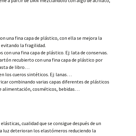
iene a partir de DAN mezclándolo con algo de acrilato,
con una fina capa de plástico, con ella se mejora la
 evitando la fragilidad.
s con una fina capa de plástico. Ej: lata de conservas.
cartón recubierto con una fina capa de plástico por
pasta de libro…
en los cueros sintéticos. Ej: lanas…
bricar combinando varias capas diferentes de plásticos
 de alimentación, cosméticos, bebidas…
ásticas, cualidad que se consigue después de un
 la luz deterioran los elastómeros reduciendo la