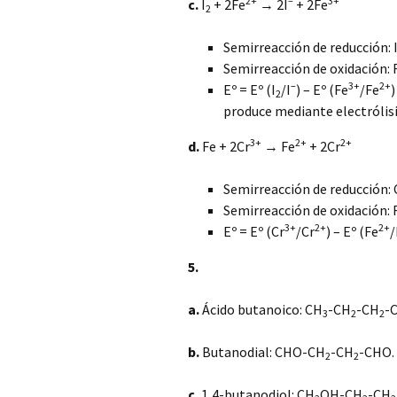
2+
–
3+
c.
I
+ 2Fe
→ 2I
+ 2Fe
2
Semirreacción de reducción: 
Semirreacción de oxidación: 
–
3+
2+
Eº = Eº (I
/I
) – Eº (Fe
/Fe
)
2
produce mediante electrólisi
3+
2+
2+
d.
Fe + 2Cr
→ Fe
+ 2Cr
Semirreacción de reducción: 
Semirreacción de oxidación: 
3+
2+
2+
Eº = Eº (Cr
/Cr
) – Eº (Fe
/
5.
a.
Ácido butanoico: CH
-CH
-CH
-
3
2
2
b.
Butanodial: CHO-CH
-CH
-CHO.
2
2
c.
1,4-butanodiol: CH
OH-CH
-CH