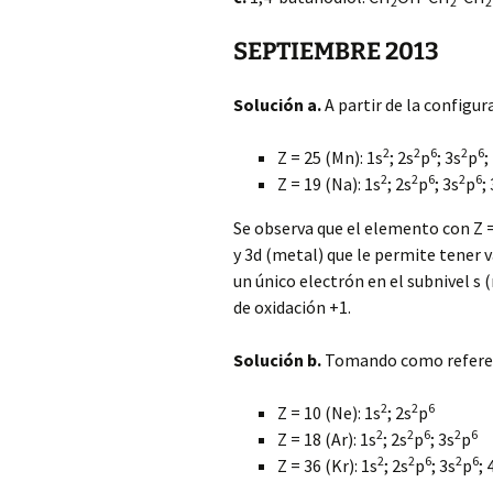
2
2
2
SEPTIEMBRE 2013
Solución a.
A partir de la configur
2
2
6
2
6
Z = 25 (Mn): 1s
; 2s
p
; 3s
p
;
2
2
6
2
6
Z = 19 (Na): 1s
; 2s
p
; 3s
p
;
Se observa que el elemento con Z = 
y 3d (metal) que le permite tener v
un único electrón en el subnivel s 
de oxidación +1.
Solución b.
Tomando como referenc
2
2
6
Z = 10 (Ne): 1s
; 2s
p
2
2
6
2
6
Z = 18 (Ar): 1s
; 2s
p
; 3s
p
2
2
6
2
6
Z = 36 (Kr): 1s
; 2s
p
; 3s
p
; 