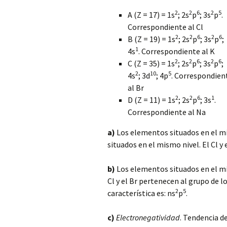
2
2
6
2
5
A (Z = 17) = 1s
; 2s
p
; 3s
p
.
Correspondiente al Cl
2
2
6
2
6
B (Z = 19) = 1s
; 2s
p
; 3s
p
;
1
4s
. Correspondiente al K
2
2
6
2
6
C (Z = 35) = 1s
; 2s
p
; 3s
p
;
2
10
5
4s
; 3d
; 4p
. Correspondien
al Br
2
2
6
1
D (Z = 11) = 1s
; 2s
p
; 3s
.
Correspondiente al Na
a)
Los elementos situados en el mi
situados en el mismo nivel. El Cl y
b)
Los elementos situados
en el m
Cl y el Br pertenecen al grupo de 
2
5
característica es: ns
p
.
c)
Electronegatividad
. Tendencia d