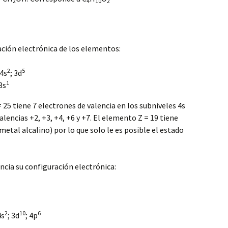
2
4
10
2
ación electrónica de los elementos:
2
5
 4s
; 3d
1
 3s
25 tiene 7 electrones de valencia en los subniveles 4s
alencias +2, +3, +4, +6 y +7. El elemento Z = 19 tiene
(metal alcalino) por lo que solo le es posible el estado
ia su configuración electrónica:
2
10
6
4s
; 3d
; 4p