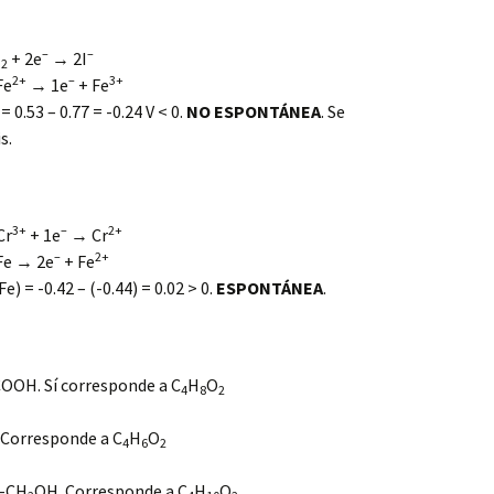
–
–
I
+ 2e
→ 2I
2
2+
–
3+
Fe
→ 1e
+ Fe
 = 0.53 – 0.77 = -0.24 V < 0.
NO ESPONTÁNEA
. Se
s.
3+
–
2+
Cr
+ 1e
→ Cr
–
2+
Fe → 2e
+ Fe
Fe) = -0.42 – (-0.44) = 0.02 > 0.
ESPONTÁNEA
.
COOH. Sí corresponde a C
H
O
4
8
2
 Corresponde a C
H
O
4
6
2
-CH
OH. Corresponde a C
H
O