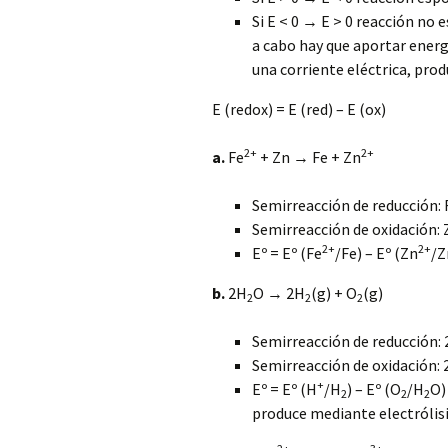
Si E < 0 → E > 0 reacción no 
a cabo hay que aportar energ
una corriente eléctrica, prod
E (redox) = E (red) – E (ox)
2+
2+
a.
Fe
+ Zn → Fe + Zn
Semirreacción de reducción: 
Semirreacción de oxidación:
2+
2+
Eº = Eº (Fe
/Fe) – Eº (Zn
/Z
b.
2H
O → 2H
(g) + O
(g)
2
2
2
Semirreacción de reducción:
Semirreacción de oxidación: 
+
Eº = Eº (H
/H
) – Eº (O
/H
O)
2
2
2
produce mediante electrólisi