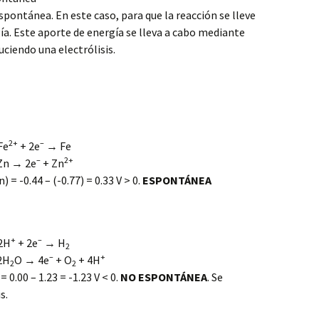
espontánea. En este caso, para que la reacción se lleve
ía. Este aporte de energía se lleva a cabo mediante
uciendo una electrólisis.
2+
–
Fe
+ 2e
→ Fe
–
2+
 Zn → 2e
+ Zn
n) = -0.44 – (-0.77) = 0.33 V > 0.
ESPONTÁNEA
+
–
 2H
+ 2e
→ H
2
–
+
2H
O → 4e
+ O
+ 4H
2
2
 = 0.00 – 1.23 = -1.23 V < 0.
NO ESPONTÁNEA
. Se
s.