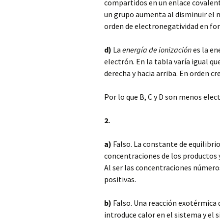
compartidos en un enlace covalen
un grupo aumenta al disminuir el 
orden de electronegatividad en form
d)
La
energía de ionización
es la en
electrón. En la tabla varía igual qu
derecha y hacia arriba. En orden cre
Por lo que B, C y D son menos elec
2.
a)
Falso. La constante de equilibrio
concentraciones de los productos y
Al ser las concentraciones números
positivas.
b)
Falso. Una reacción exotérmica 
introduce calor en el sistema y el 