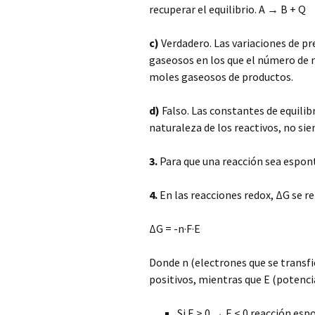
recuperar el equilibrio. A → B + Q
c)
Verdadero. Las variaciones de pr
gaseosos en los que el número de 
moles gaseosos de productos.
d)
Falso. Las constantes de equilib
naturaleza de los reactivos, no si
3.
Para que una reacción sea espon
4.
En las reacciones redox, ΔG se re
ΔG = -n·F·E
Donde n (electrones que se transf
positivos, mientras que E (potencia
Si E > 0 → E < 0 reacción es