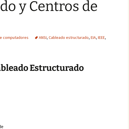
do y Centros de
 de computadores
ANSI
,
Cableado estructurado
,
EIA
,
IEEE
,
bleado Estructurado
o
de