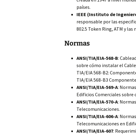
países.
IEEE (Instituto de Ingenier
responsable por las especifi
802.5 Token Ring, ATM y las 
Normas
ANSI/TIA/EIA-568-B
: Cablea
sobre cómo instalar el Cabl
TIA/EIA 568-B2: Componente
TIA/EIA 568-B3 Componentes 
ANSI/TIA/EIA-569-A
: Normas
Edificios Comerciales sobre 
ANSI/TIA/EIA-570-A
: Normas
Telecomunicaciones.
ANSI/TIA/EIA-606-A
: Normas
Telecomunicaciones en Edific
ANSI/TIA/EIA-607
: Requerim