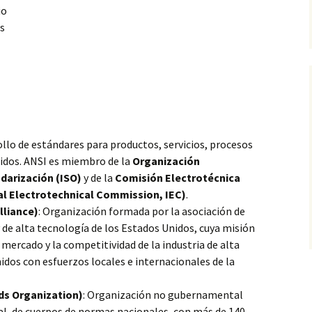
io
s
ollo de estándares para productos, servicios, procesos
idos. ANSI es
miembro de la
Organización
ndarización (ISO)
y de la
Comisión Electrotécnica
al Electrotechnical Commission, IEC)
.
lliance)
: Organización formada por la asociación de
 de alta tecnología de los Estados Unidos, cuya misión
mercado y la competitividad de la industria de alta
idos con esfuerzos locales e internacionales de la
ds Organization)
: Organización no gubernamental
al, de cuerpos de normas nacionales, con más de 140