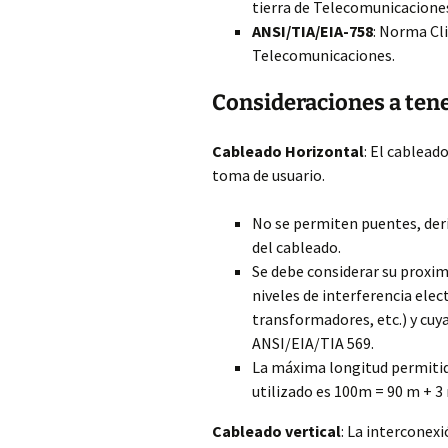
tierra de Telecomunicaciones
ANSI/TIA/EIA-758
: Norma Cl
Telecomunicaciones.
Consideraciones a ten
Cableado Horizontal
: El cablead
toma de usuario.
No se permiten puentes, deri
del cableado.
Se debe considerar su proxim
niveles de interferencia ele
transformadores, etc.) y cuy
ANSI/EIA/TIA 569.
La máxima longitud permitid
utilizado es 100m = 90 m + 3
Cableado vertical
: La interconex