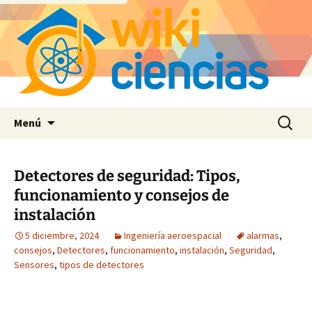
Saltar
Buscar:
Menú
al
contenido
Detectores de seguridad: Tipos,
funcionamiento y consejos de
instalación
5 diciembre, 2024
Ingeniería aeroespacial
alarmas
,
consejos
,
Detectores
,
funcionamiento
,
instalación
,
Seguridad
,
Sensores
,
tipos de detectores