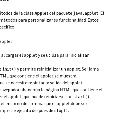
todos de la clase
Applet
del paquete
. El
java.applet
 métodos para personalizar su funcionalidad. Estos
ecífico:
 al cargar el applet y se utiliza para inicializar
de
y permite reinicializar un applet. Se llama
init()
TML que contiene el applet se muestra.
que se necesita repintar la salida del applet.
l navegador abandona la página HTML que contiene el
er el applet, que puede reiniciarse con
.
start()
o el entorno determina que el applet debe ser
empre se ejecuta después de
.
stop()