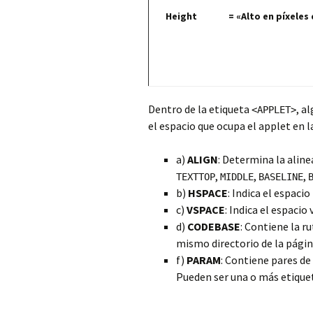
Height = «Alto en píxeles de
Dentro de la etiqueta
, a
<APPLET>
el espacio que ocupa el applet en 
a)
ALIGN
: Determina la aline
,
,
,
TEXTTOP
MIDDLE
BASELINE
b)
HSPACE
: Indica el espaci
c)
VSPACE
: Indica el espacio
d)
CODEBASE
: Contiene la ru
mismo directorio de la págin
f)
PARAM
: Contiene pares de
Pueden ser una o más etiqu