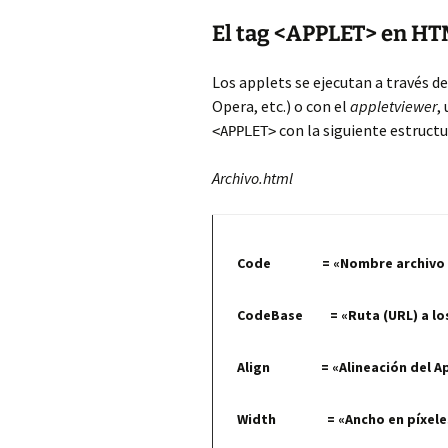
El tag <APPLET> en H
Los applets se ejecutan a través d
Opera, etc.) o con el
appletviewer
,
con la siguiente estructu
<APPLET>
Archivo.html
Code = «Nombre archivo de
CodeBase = «Ruta (URL) a los a
Align = «Alineación del Ap
Width = «Ancho en píxeles d