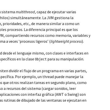
un sistema
multithread
, capaz de ejecutar varias
o hilos) simultáneamente. La JVM gestiona la
, prioridades, etc., de manera similar a como un
es procesos. La diferencia principal es que los
JVM, compartiendo recursos como memoria, variables y
ama a veces ‘procesos ligeros’ (
lightweight process
).
 desde el lenguaje mismo, con clases e interfaces en
pecíficos en la clase
para su manipulación.
Object
ten dividir el flujo de un programa en varias partes,
pecífica. Por ejemplo, un thread puede manejar la
as que otros realizan tareas en segundo plano, como
so a recursos del sistema (cargar sonidos, leer
 aplicaciones con interfaz gráfica (AWT o Swing) son
as rutinas de dibujado de las ventanas se ejecutan en