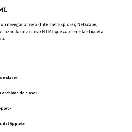
TML
e un navegador web (Internet Explorer, Netscape,
 utilizando un archivo HTML que contiene la etiqueta
ra:
 clase»
rchivos de clase»
plet»
el Applet»