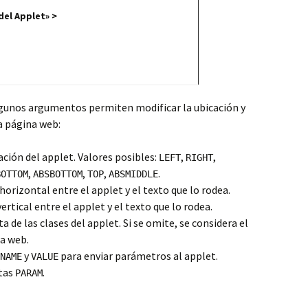
l Applet» >
lgunos argumentos permiten modificar la ubicación y
la página web:
ación del applet. Valores posibles:
,
,
LEFT
RIGHT
,
,
,
.
BOTTOM
ABSBOTTOM
TOP
ABSMIDDLE
o horizontal entre el applet y el texto que lo rodea.
 vertical entre el applet y el texto que lo rodea.
ta de las clases del applet. Si se omite, se considera el
a web.
y
para enviar parámetros al applet.
NAME
VALUE
etas
.
PARAM