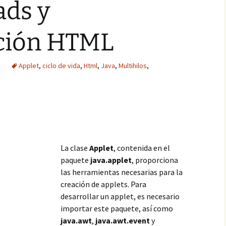
ads y
ción HTML
a
Applet
,
ciclo de vida
,
Html
,
Java
,
Multihilos
,
La clase
Applet
, contenida en el
paquete
java.applet
, proporciona
las herramientas necesarias para la
creación de applets. Para
desarrollar un applet, es necesario
importar este paquete, así como
java.awt
,
java.awt.event
y