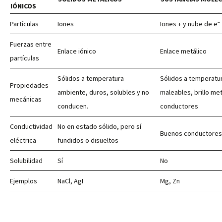
IÓNICOS
–
Partículas
Iones
Iones + y nube de e
Fuerzas entre
Enlace iónico
Enlace metálico
partículas
Sólidos a temperatura
Sólidos a temperatur
Propiedades
ambiente, duros, solubles y no
maleables, brillo me
mecánicas
conducen.
conductores
Conductividad
No en estado sólido, pero sí
Buenos conductores
eléctrica
fundidos o disueltos
Solubilidad
Sí
No
Ejemplos
NaCl, AgI
Mg, Zn