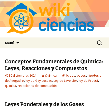
Saltar
Buscar:
Menú
al
contenido
Conceptos Fundamentales de Química:
Leyes, Reacciones y Compuestos
30 diciembre, 2024
Química
ácidos
,
bases
,
hipótesis
de Avogadro
,
ley de Gay-Lussac
,
Ley de Lavoisier
,
ley de Proust
,
química
,
reacciones de combustión
Leyes Ponderales y de los Gases