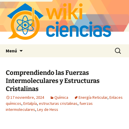
Saltar
Buscar:
Menú
al
contenido
Comprendiendo las Fuerzas
Intermoleculares y Estructuras
Cristalinas
17 noviembre, 2024
Química
Energía Reticular
,
Enlaces
químicos
,
Entalpía
,
estructuras cristalinas
,
fuerzas
intermoleculares
,
Ley de Hess