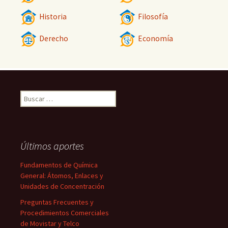
Historia
Filosofía
Derecho
Economía
Buscar:
Últimos aportes
Fundamentos de Química
General: Átomos, Enlaces y
Unidades de Concentración
Preguntas Frecuentes y
Procedimientos Comerciales
de Movistar y Telco