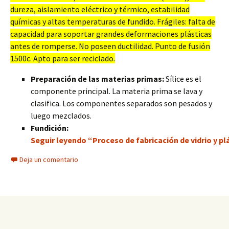
dureza, aislamiento eléctrico y térmico, estabilidad
químicas y altas temperaturas de fundido. Frágiles: falta de
capacidad para soportar grandes deformaciones plásticas
antes de romperse. No poseen ductilidad. Punto de fusión
1500c. Apto para ser reciclado.
Preparación de las materias primas:
Sílice es el
componente principal. La materia prima se lava y
clasifica. Los componentes separados son pesados y
luego mezclados.
Fundición:
Seguir leyendo “Proceso de fabricación de vidrio y pl
Deja un comentario