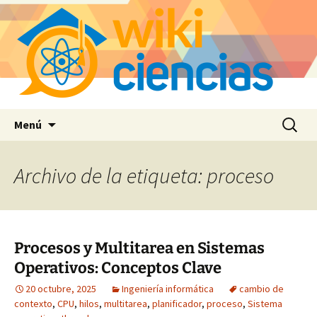
Saltar
Buscar:
Menú
al
contenido
Archivo de la etiqueta: proceso
Procesos y Multitarea en Sistemas
Operativos: Conceptos Clave
20 octubre, 2025
Ingeniería informática
cambio de
contexto
,
CPU
,
hilos
,
multitarea
,
planificador
,
proceso
,
Sistema