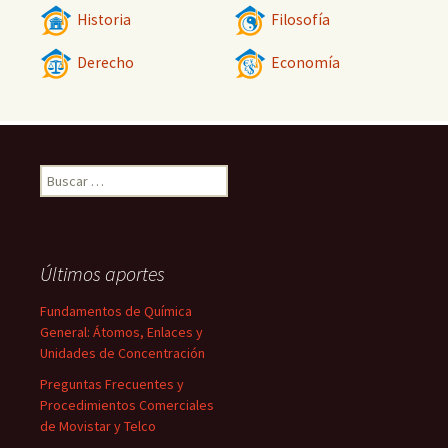
Historia
Filosofía
Derecho
Economía
Buscar:
Últimos aportes
Fundamentos de Química
General: Átomos, Enlaces y
Unidades de Concentración
Preguntas Frecuentes y
Procedimientos Comerciales
de Movistar y Telco