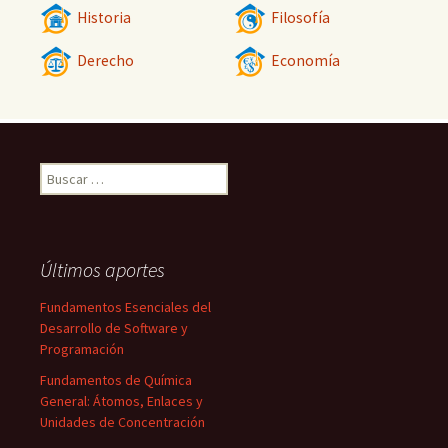
Historia
Filosofía
Derecho
Economía
Buscar:
Últimos aportes
Fundamentos Esenciales del
Desarrollo de Software y
Programación
Fundamentos de Química
General: Átomos, Enlaces y
Unidades de Concentración