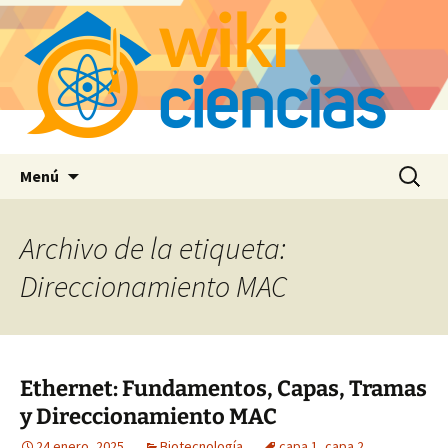
Saltar
Buscar:
Menú
al
contenido
Archivo de la etiqueta:
Direccionamiento MAC
Ethernet: Fundamentos, Capas, Tramas
y Direccionamiento MAC
24 enero, 2025
Biotecnología
capa 1
,
capa 2
,