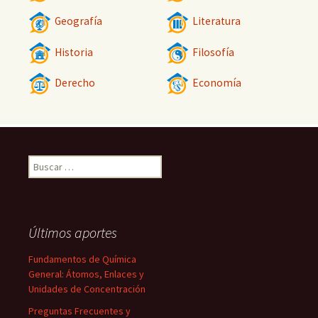
Geografía
Literatura
Historia
Filosofía
Derecho
Economía
Buscar:
Últimos aportes
Fundamentos de Química
General: Átomos, Enlaces y
Unidades de Concentración
Preguntas Frecuentes y