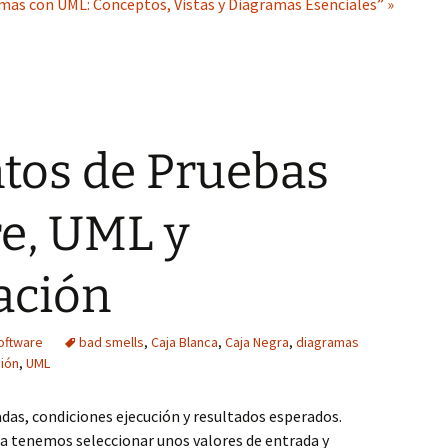
mas con UML: Conceptos, Vistas y Diagramas Esenciales” »
os de Pruebas
re, UML y
ación
software
bad smells
,
Caja Blanca
,
Caja Negra
,
diagramas
ción
,
UML
das, condiciones ejecución y resultados esperados.
ba tenemos seleccionar unos valores de entrada y