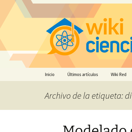
Saltar
Inicio
Últimos artículos
Wiki Red
al
contenido
Archivo de la etiqueta:
Modelado 