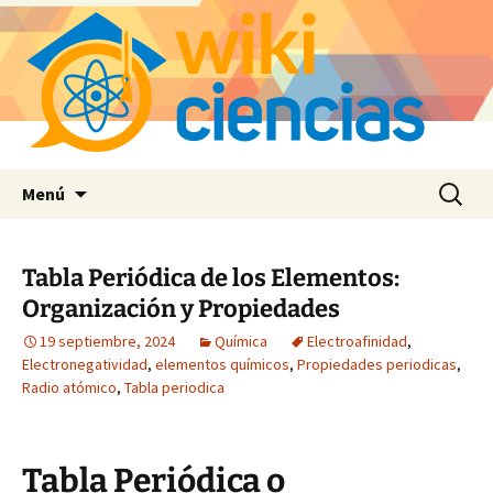
Saltar
Buscar:
Menú
al
contenido
Tabla Periódica de los Elementos:
Organización y Propiedades
19 septiembre, 2024
Química
Electroafinidad
,
Electronegatividad
,
elementos químicos
,
Propiedades periodicas
,
Radio atómico
,
Tabla periodica
Tabla Periódica o