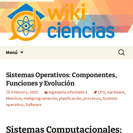
Saltar
Buscar:
Menú
al
contenido
Sistemas Operativos: Componentes,
Funciones y Evolución
4 febrero, 2025
Ingeniería informática
CPU
,
Hardware
,
Memòria
,
multiprogramación
,
planificación
,
procesos
,
Sistema
operativo
,
Software
Sistemas Computacionales: