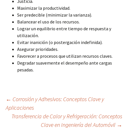
Justicia.
Maximizar la productividad.
Ser predecible (minimizar la varianza).
Balancear el uso de los recursos.
Lograr un equilibrio entre tiempo de respuesta y
utilización.
Evitar inanición (o postergación indefinida).
Asegurar prioridades.
Favorecer a procesos que utilizan recursos claves.
Degradar suavemente el desempeño ante cargas
pesadas.
Navegación
←
Corrosión y Adhesivos: Conceptos Clave y
Aplicaciones
Transferencia de Calor y Refrigeración: Conceptos
de
Clave en Ingeniería del Automóvil
→