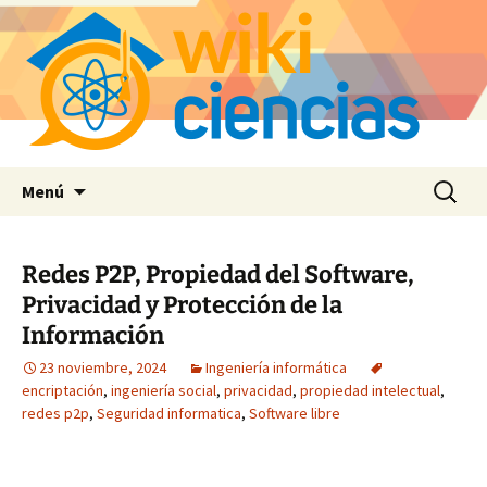
Saltar
Buscar:
Menú
al
contenido
Redes P2P, Propiedad del Software,
Privacidad y Protección de la
Información
23 noviembre, 2024
Ingeniería informática
encriptación
,
ingeniería social
,
privacidad
,
propiedad intelectual
,
redes p2p
,
Seguridad informatica
,
Software libre