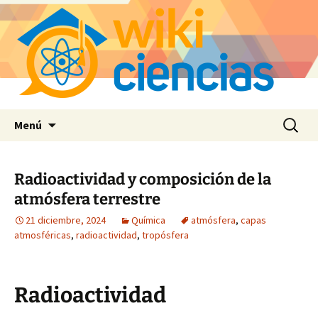
Saltar
Buscar:
Menú
al
contenido
Radioactividad y composición de la
atmósfera terrestre
21 diciembre, 2024
Química
atmósfera
,
capas
atmosféricas
,
radioactividad
,
tropósfera
Radioactividad