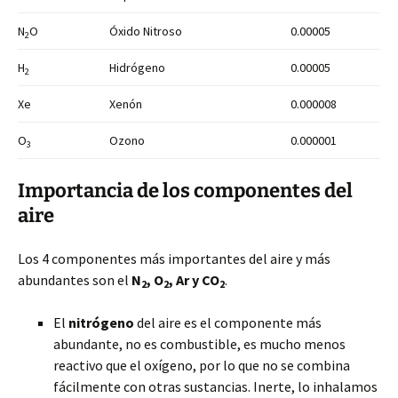
N
O
Óxido Nitroso
0.00005
2
H
Hidrógeno
0.00005
2
Xe
Xenón
0.000008
O
Ozono
0.000001
3
Importancia de los componentes del
aire
Los 4 componentes más importantes del aire y más
abundantes son el
N
, O
, Ar y CO
.
2
2
2
El
nitrógeno
del aire es el componente más
abundante, no es combustible, es mucho menos
reactivo que el oxígeno, por lo que no se combina
fácilmente con otras sustancias. Inerte, lo inhalamos