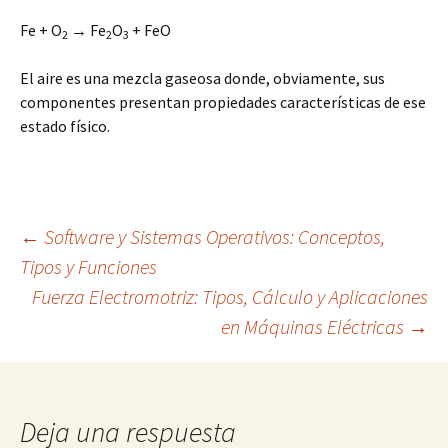
Fe + O
→ Fe
O
+ FeO
2
2
3
El aire es una mezcla gaseosa donde, obviamente, sus
componentes presentan propiedades características de ese
estado físico.
Navegación
←
Software y Sistemas Operativos: Conceptos,
Tipos y Funciones
Fuerza Electromotriz: Tipos, Cálculo y Aplicaciones
de
en Máquinas Eléctricas
→
entradas
Deja una respuesta