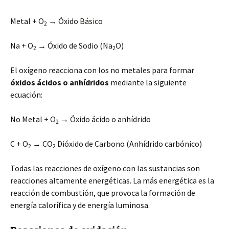
Metal + O
→ Óxido Básico
2
Na + O
→ Óxido de Sodio (Na
O)
2
2
El oxígeno reacciona con los no metales para formar
óxidos ácidos o anhídridos
mediante la siguiente
ecuación:
No Metal + O
→ Óxido ácido o anhídrido
2
C + O
→ CO
Dióxido de Carbono (Anhídrido carbónico)
2
2
Todas las reacciones de oxígeno con las sustancias son
reacciones altamente energéticas. La más energética es la
reacción de combustión, que provoca la formación de
energía calorífica y de energía luminosa.