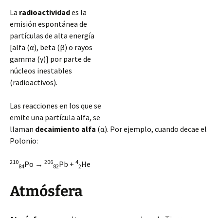
La
radioactividad
es la
emisión espontánea de
partículas de alta energía
[alfa (α), beta (β) o rayos
gamma (γ)] por parte de
núcleos inestables
(radioactivos).
Las reacciones en los que se
emite una partícula alfa, se
llaman
decaimiento alfa
(α). Por ejemplo, cuando decae el
Polonio:
210
206
4
Po →
Pb +
He
84
82
2
Atmósfera