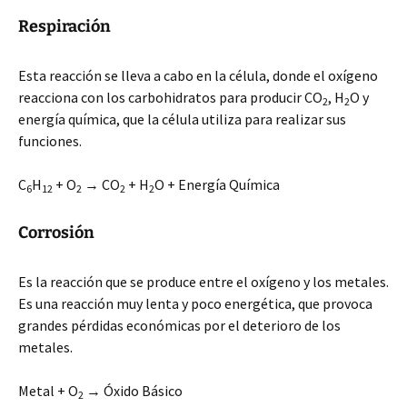
Respiración
Esta reacción se lleva a cabo en la célula, donde el oxígeno
reacciona con los carbohidratos para producir CO
, H
O y
2
2
energía química, que la célula utiliza para realizar sus
funciones.
C
H
+ O
→ CO
+ H
O + Energía Química
6
12
2
2
2
Corrosión
Es la reacción que se produce entre el oxígeno y los metales.
Es una reacción muy lenta y poco energética, que provoca
grandes pérdidas económicas por el deterioro de los
metales.
Metal + O
→ Óxido Básico
2