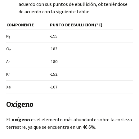
acuerdo con sus puntos de ebullición, obteniéndose
de acuerdo con la siguiente tabla:
COMPONENTE
PUNTO DE EBULLICIÓN (°C)
N
-195
2
O
-183
2
Ar
-180
Kr
-152
Xe
-107
Oxígeno
El
oxígeno
es el elemento más abundante sobre la corteza
terrestre, ya que se encuentra en un 46.6%.