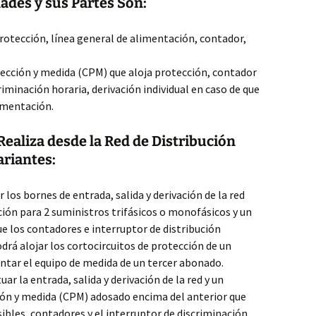
dades y sus Partes Son:
rotección, línea general de alimentación, contador,
ección y medida (CPM) que aloja protección, contador
riminación horaria, derivación individual en caso de que
limentación.
Realiza desde la Red de Distribución
ariantes:
 los bornes de entrada, salida y derivación de la red
ción para 2 suministros trifásicos o monofásicos y un
 los contadores e interruptor de distribución
drá alojar los cortocircuitos de protección de un
ntar el equipo de medida de un tercer abonado.
ar la entrada, salida y derivación de la red y un
ón y medida (CPM) adosado encima del anterior que
usibles, contadores y el interruptor de discriminación