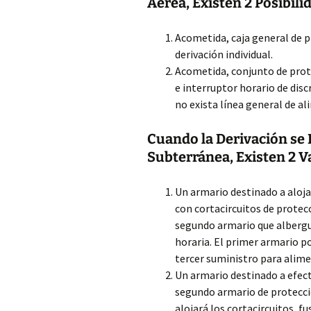
Aérea, Existen 2 Posibili
Acometida, caja general de p
derivación individual.
Acometida, conjunto de prot
e interruptor horario de disc
no exista línea general de a
Cuando la Derivación se 
Subterránea, Existen 2 V
Un armario destinado a alojar
con cortacircuitos de protec
segundo armario que albergue
horaria. El primer armario po
tercer suministro para alime
Un armario destinado a efectu
segundo armario de protecci
alojará los cortacircuitos, f