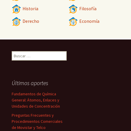
Historia
Filosofía
Derecho
Economía
Buscar:
Últimos aportes
Fundamentos de Química
General: Átomos, Enlaces y
Unidades de Concentración
Preguntas Frecuentes y
Procedimientos Comerciales
de Movistar y Telco