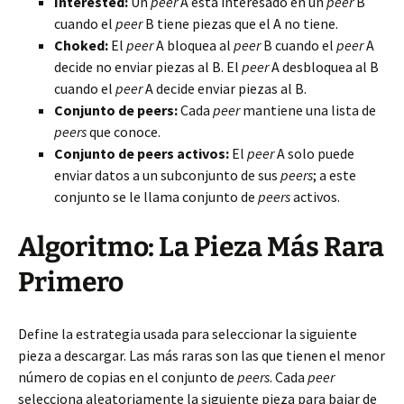
Interested:
Un
peer
A está interesado en un
peer
B
cuando el
peer
B tiene piezas que el A no tiene.
Choked:
El
peer
A bloquea al
peer
B cuando el
peer
A
decide no enviar piezas al B. El
peer
A desbloquea al B
cuando el
peer
A decide enviar piezas al B.
Conjunto de peers:
Cada
peer
mantiene una lista de
peers
que conoce.
Conjunto de peers activos:
El
peer
A solo puede
enviar datos a un subconjunto de sus
peers
; a este
conjunto se le llama conjunto de
peers
activos.
Algoritmo: La Pieza Más Rara
Primero
Define la estrategia usada para seleccionar la siguiente
pieza a descargar. Las más raras son las que tienen el menor
número de copias en el conjunto de
peers
. Cada
peer
selecciona aleatoriamente la siguiente pieza para bajar de