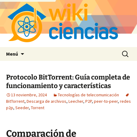
Saltar
Buscar:
Menú
al
contenido
Protocolo BitTorrent: Guía completa de
funcionamiento y características
13 noviembre, 2024
Tecnologías de telecomunicación
BitTorrent
,
Descarga de archivos
,
Leecher
,
P2P
,
peer-to-peer
,
redes
p2p
,
Seeder
,
Torrent
Comparación de