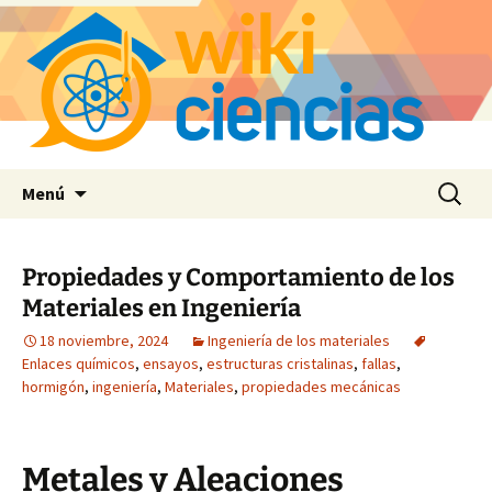
Saltar
Buscar:
Menú
al
contenido
Propiedades y Comportamiento de los
Materiales en Ingeniería
18 noviembre, 2024
Ingeniería de los materiales
Enlaces químicos
,
ensayos
,
estructuras cristalinas
,
fallas
,
hormigón
,
ingeniería
,
Materiales
,
propiedades mecánicas
Metales y Aleaciones