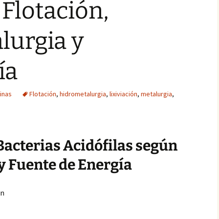
 Flotación,
lurgia y
ía
inas
Flotación
,
hidrometalurgia
,
lixiviación
,
metalurgia
,
 Bacterias Acidófilas según
y Fuente de Energía
an