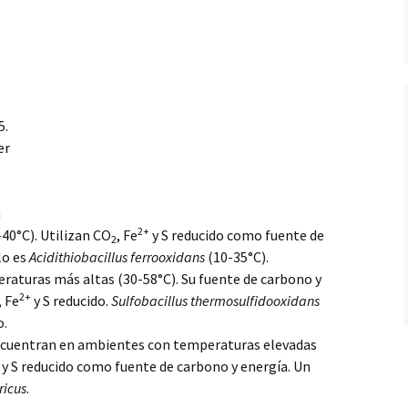
5.
er
s
n
2+
0°C). Utilizan CO
, Fe
y S reducido como fuente
de
2
lo es
Acidithiobacillus ferrooxidans
(10-35°C).
raturas más altas (30-58°C). Su fuente de carbono y
2+
, Fe
y S reducido.
Sulfobacillus thermosulfidooxidans
o.
cuentran en ambientes con temperaturas elevadas
y S reducido como fuente de carbono y energía. Un
ricus
.