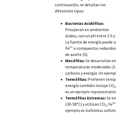
continuación, se detallan los
diferentes tipos:
Bacterias Acidófilas:
Prosperan en ambientes
ácidos, con un pH entre 1.5 y 
La fuente de energía puede s
2+
Fe
o compuestos reducido
de azufre (S).
Mesófilas:
Se desarrollan e
temperaturas moderadas (2-4
carbono y energía. Un ejemp
Termófilas:
Prefieren tempe
energía también incluye CO
2
es un ejemplo representativ
Termófilas Extremas:
Se en
2+
(30-58°C) y utilizan CO
, Fe
2
ejemplo es
Sulfolobus sulfata