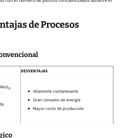
ado con el número de puntos contabilizados durante el
ntajas de Procesos
Convencional
DESVENTAJAS
: MoS
,
2
Altamente contaminante
Gran consumo de energía
da
Mayor costo de producción
gico