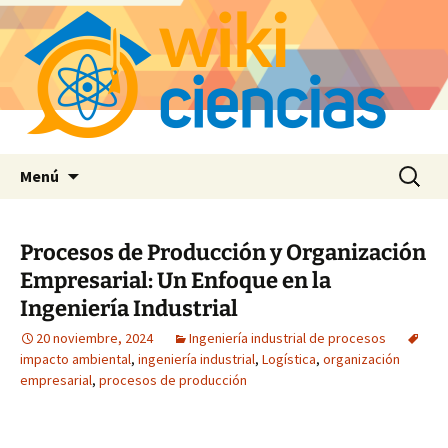
Saltar
Buscar:
Menú
al
contenido
Procesos de Producción y Organización
Empresarial: Un Enfoque en la
Ingeniería Industrial
20 noviembre, 2024
Ingeniería industrial de procesos
impacto ambiental
,
ingeniería industrial
,
Logística
,
organización
empresarial
,
procesos de producción