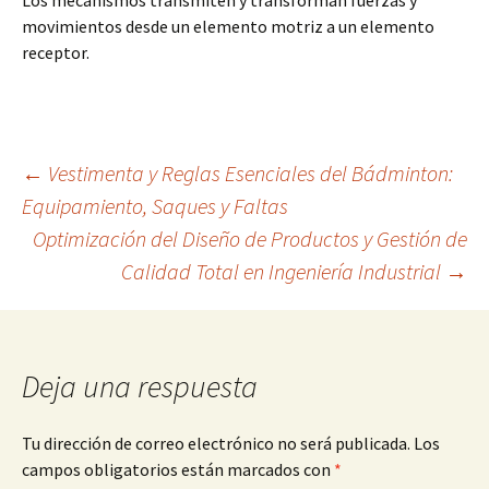
Los mecanismos transmiten y transforman fuerzas y
movimientos desde un elemento motriz a un elemento
receptor.
Navegación
←
Vestimenta y Reglas Esenciales del Bádminton:
Equipamiento, Saques y Faltas
Optimización del Diseño de Productos y Gestión de
de
Calidad Total en Ingeniería Industrial
→
entradas
Deja una respuesta
Tu dirección de correo electrónico no será publicada.
Los
campos obligatorios están marcados con
*