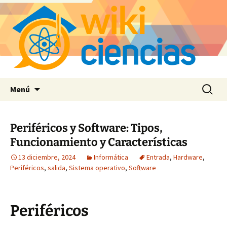
Saltar
Buscar:
Menú
al
contenido
Periféricos y Software: Tipos,
Funcionamiento y Características
13 diciembre, 2024
Informática
Entrada
,
Hardware
,
Periféricos
,
salida
,
Sistema operativo
,
Software
Periféricos