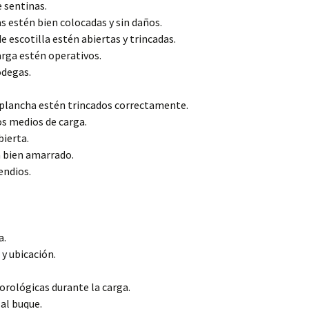
e sentinas.
s estén bien colocadas y sin daños.
e escotilla estén abiertas y trincadas.
arga estén operativos.
odegas.
la plancha estén trincados correctamente.
os medios de carga.
bierta.
 bien amarrado.
endios.
a.
y ubicación.
orológicas durante la carga.
al buque.