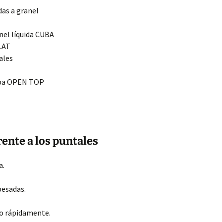
das a granel
nel líquida CUBA
LAT
ales
iba OPEN TOP
rente a los puntales
a.
pesadas.
so rápidamente.