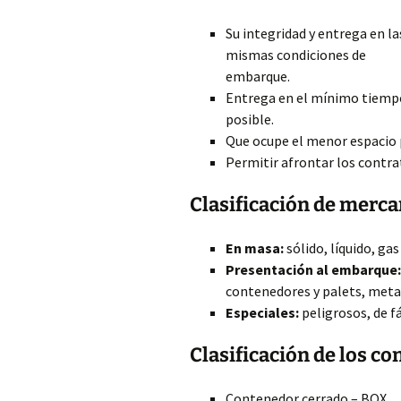
Su integridad y entrega en la
mismas condiciones de
embarque.
Entrega en el mínimo tiemp
posible.
Que ocupe el menor espacio 
Permitir afrontar los contr
Clasificación de merca
En masa:
sólido, líquido, gas
Presentación al embarque:
contenedores y palets, meta
Especiales:
peligrosos, de fá
Clasificación de los c
Contenedor cerrado – BOX