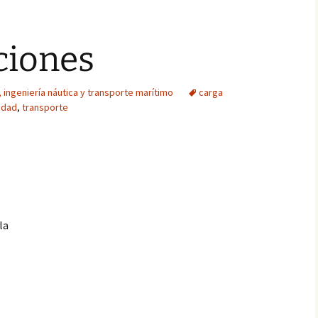
ciones
l, ingeniería náutica y transporte marítimo
carga
idad
,
transporte
la