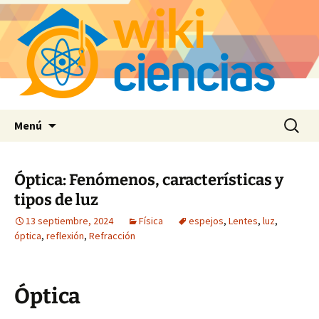
Saltar
Buscar:
Menú
al
contenido
Óptica: Fenómenos, características y
tipos de luz
13 septiembre, 2024
Física
espejos
,
Lentes
,
luz
,
óptica
,
reflexión
,
Refracción
Óptica