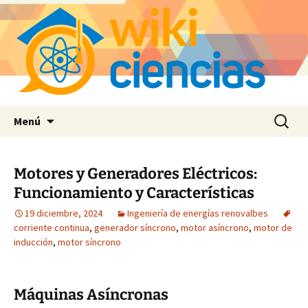
Saltar
Buscar:
Menú
al
contenido
Motores y Generadores Eléctricos:
Funcionamiento y Características
19 diciembre, 2024
Ingeniería de energías renovalbes
corriente continua
,
generador síncrono
,
motor asíncrono
,
motor de
inducción
,
motor síncrono
Máquinas Asíncronas