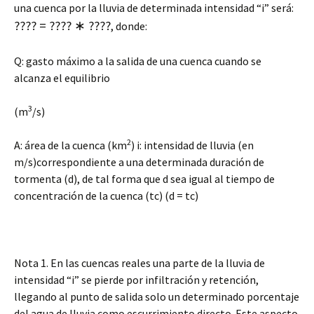
una cuenca por la lluvia de determinada intensidad “i” será:
???? = ???? ∗ ????
, donde:
Q: gasto máximo a la salida de una cuenca cuando se
alcanza el equilibrio
3
(m
/s)
2
A: área de la cuenca (km
) i: intensidad de lluvia (en
m/s)correspondiente a una determinada duración de
tormenta (d), de tal forma que d sea igual al tiempo de
concentración de la cuenca (tc) (d = tc)
Nota 1. En las cuencas reales una parte de la lluvia de
intensidad “i” se pierde por infiltración y retención,
llegando al punto de salida solo un determinado porcentaje
del agua de lluvia como escurrimiento directo. Este aspecto