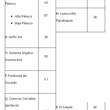
14
Pánuco
M. Cuenca Río
67
Alto Pánuco
36
Papaloapan
Bajo Pánuco
N. Golfo Sur
36
O. Sistema Grijalva-
50
Usumacinta
P. Península de
3.7
Yucatán
Q. Cuencas Cerradas
del Norte
R. El Salado
45