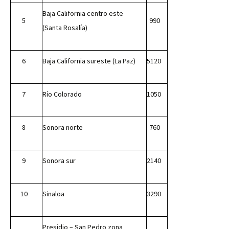
Baja California centro este
5
990
(Santa Rosalía)
6
Baja California sureste (La Paz)
5120
7
Río Colorado
1050
8
Sonora norte
760
9
Sonora sur
2140
10
Sinaloa
3290
Presidio – San Pedro zona