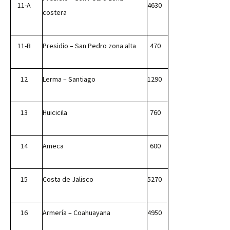
11-A
4630
costera
11-B
Presidio – San Pedro zona alta
470
12
Lerma – Santiago
1290
13
Huicicila
760
14
Ameca
600
15
Costa de Jalisco
5270
16
Armería – Coahuayana
4950