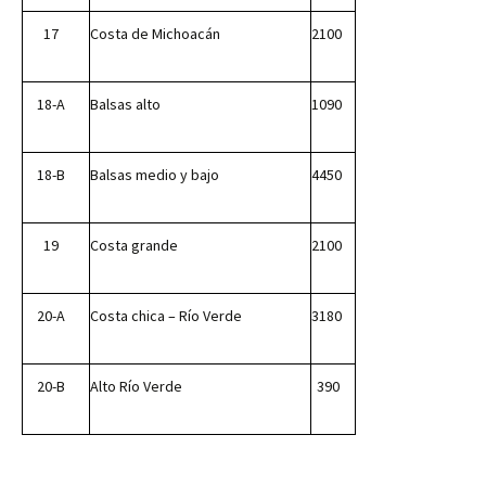
17
Costa de Michoacán
2100
18-A
Balsas alto
1090
18-B
Balsas medio y bajo
4450
19
Costa grande
2100
20-A
Costa chica – Río Verde
3180
20-B
Alto Río Verde
390