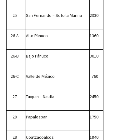
25
San Fernando – Soto la Marina
2330
26-A
Alto Pánuco
1360
26-B
Bajo Pánuco
3010
26-C
Valle de México
760
27
Tuxpan – Nautla
2450
28
Papaloapan
1750
29
Coatzacoalcos
1840