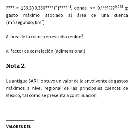
∝
−1
0.048
???? = 130.3{(0.386????)
}????
, donde: ∝= 0.936⁄????
q:
gasto máximo asociado al área de una cuenca
3
2
(m
/segundo/km
)
2
A: área de la cuenca en estudio (enkm
)
α: factor de correlación (adimensional)
Nota 2.
La antigua SARH obtuvo un valor de la envolvente de gastos
máximos a nivel regional de las principales cuencas de
México, tal como se presenta a continuación:
VALORES DEL