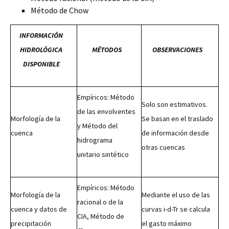
Método de Chow
INFORMACIÓN
HIDROLÓGICA
MÉTODOS
OBSERVACIONES
DISPONIBLE
Empíricos: Método
Solo son estimativos.
de las envolventes
Morfología de la
Se basan en el traslado
y Método del
cuenca
de información desde
hidrograma
otras cuencas
unitario sintético
Empíricos: Método
Morfología de la
Mediante el uso de las
racional o de la
cuenca y datos de
curvas i-d-Tr se calcula
CIA, Método de
precipitación
el gasto máximo