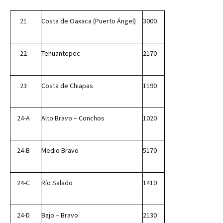
21
Costa de Oaxaca (Puerto Ángel)
3000
22
Tehuantepec
2170
23
Costa de Chiapas
1190
24-A
Alto Bravo – Conchos
1020
24-B
Medio Bravo
5170
24-C
Río Salado
1410
24-D
Bajo – Bravo
2130