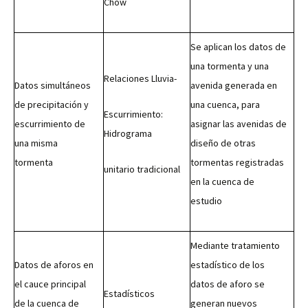
Chow
Se aplican los datos de
una tormenta y una
Relaciones Lluvia-
Datos simultáneos
avenida generada en
de precipitación y
una cuenca, para
Escurrimiento:
escurrimiento de
asignar las avenidas de
Hidrograma
una misma
diseño de otras
tormenta
tormentas registradas
unitario tradicional
en la cuenca de
estudio
Mediante tratamiento
Datos de aforos en
estadístico de los
el cauce principal
datos de aforo se
Estadísticos
de la cuenca de
generan nuevos