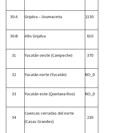
30-A
Grijalva – Usumacinta
2130
30-B
Alto Grijalva
610
31
Yucatán oeste (Campeche)
370
32
Yucatán norte (Yucatán)
NO_D
33
Yucatán este (Quintana Roo)
NO_D
Cuencas cerradas del norte
34
230
(Casas Grandes)