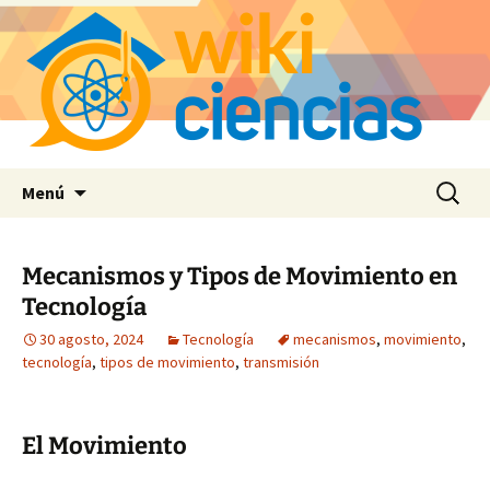
Saltar
Buscar:
Menú
al
contenido
Mecanismos y Tipos de Movimiento en
Tecnología
30 agosto, 2024
Tecnología
mecanismos
,
movimiento
,
tecnología
,
tipos de movimiento
,
transmisión
El Movimiento