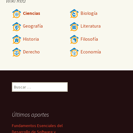
Wiki Red
Ciencias
Biología
Geografía
Literatura
Historia
Filosofía
Derecho
Economía
Buscar:
Últimos aportes
Fundamentos Esenciales del
Desarrollo de Software y