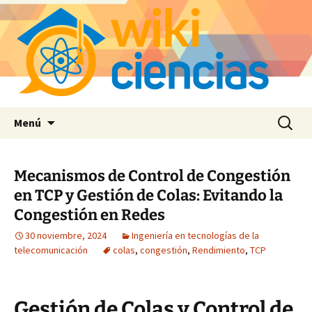
Saltar
Buscar:
Menú
al
contenido
Mecanismos de Control de Congestión
en TCP y Gestión de Colas: Evitando la
Congestión en Redes
30 noviembre, 2024
Ingeniería en tecnologías de la
telecomunicación
colas
,
congestión
,
Rendimiento
,
TCP
Gestión de Colas y Control de