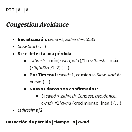
RTT | 8 | | 8
Congestion Avoidance
Inicialización:
cwnd
=1,
ssthresh
=65535
Slow Start
(…)
Si se detecta una pérdida:
ssthresh
= mín(
cwnd
,
win
)/2 o
ssthresh
= máx
(
FlightSize
/2, 2) (…)
Por Timeout:
cwnd
=1, comienza
Slow-start
de
nuevo (…)
Nuevos datos son confirmados:
Si
cwnd
<
ssthresh
:
Congest. avoidance
,
cwnd
+=1/
cwnd
(crecimiento lineal) (…)
ssthresh
=n/2
Detección de pérdida | tiempo | n |
cwnd