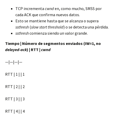
TCP incrementa
cwnd
en, como mucho, SMSS por
cada ACK que confirma nuevos datos.
Esto se mantiene hasta que se alcanza o supera
ssthresh
(
slow start threshold
) o se detecta una pérdida.
ssthresh
comienza siendo un valor grande.
Tiempo | Número de segmentos enviados (IW=1, no
delayed-ack
) | RTT |
cwnd
—|—|—|—
RTT | 1 | | 1
RTT | 2 | | 2
RTT | 3 | | 3
RTT | 4 | | 4