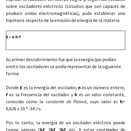
sobre osciladores eléctricos (circuitos que son capaces de
producir ondas electromagnéticas), pudo establecer una
hipótesis respecto de la emisión de energía de la materia.
E
=
n·h·f
Su primer descubrimiento fue que la energía que podían
emitir los osciladores se podía representar de la siguiente
forma:
Donde
E
es la energía del oscilador,
n
es un número entero,
f
es la frecuencia del oscilador y
h
es un valor constante,
conocido como la
constante de Planck
, cuyo valor es
h
=
6,626 x 10 ^-34 J·s.
Por lo tanto, la energía de un oscilador eléctrico puede
tomar valores 1
hf
, 2
hf
, 3
hf
, etc. A estas cantidades de