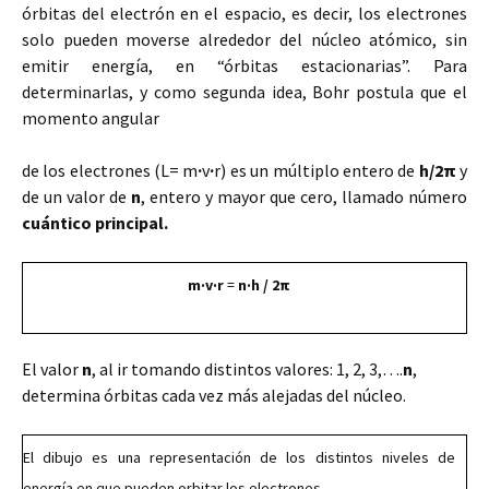
órbitas del electrón en el espacio, es decir, los electrones
solo pueden moverse alrededor del núcleo atómico, sin
emitir energía, en “órbitas estacionarias”. Para
determinarlas, y como segunda idea, Bohr postula que el
momento angular
de los electrones (L= m
·
v
·
r) es un múltiplo entero de
h/2π
y
de un valor de
n
, entero y mayor que cero, llamado número
cuántico principal.
m·v·r
=
n·h / 2π
El valor
n
, al ir tomando distintos valores: 1, 2, 3,….
n
,
determina órbitas cada vez más alejadas del núcleo.
El dibujo es una representación de los distintos niveles de
energía en que pueden orbitar los electrones.