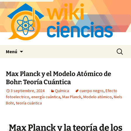
Saltar
Buscar:
Menú
al
contenido
Max Planck y el Modelo Atómico de
Bohr: Teoría Cuántica
3 septiembre, 2024
Química
cuerpo negro
,
Efecto
fotoelectrico
,
energía cuántica
,
Max Planck
,
Modelo atómico
,
Niels
Bohr
,
teoría cuántica
Max Planck y la teoría de los