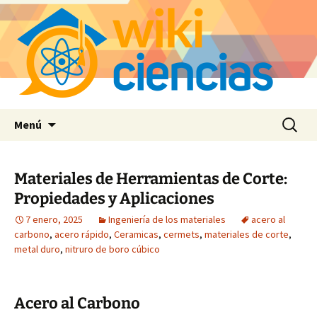
Saltar
Buscar:
Menú
al
contenido
Materiales de Herramientas de Corte:
Propiedades y Aplicaciones
7 enero, 2025
Ingeniería de los materiales
acero al
carbono
,
acero rápido
,
Ceramicas
,
cermets
,
materiales de corte
,
metal duro
,
nitruro de boro cúbico
Acero al Carbono