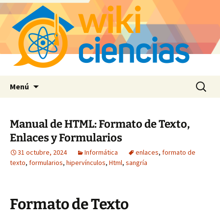
Saltar
Buscar:
Menú
al
contenido
Manual de HTML: Formato de Texto,
Enlaces y Formularios
31 octubre, 2024
Informática
enlaces
,
formato de
texto
,
formularios
,
hipervínculos
,
Html
,
sangría
Formato de Texto